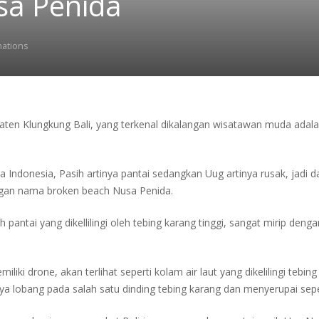
sa Penida
nations
paten Klungkung Bali, yang terkenal dikalangan wisatawan muda adal
 Indonesia, Pasih artinya pantai sedangkan Uug artinya rusak, jadi da
ngan nama broken beach Nusa Penida.
antai yang dikellilingi oleh tebing karang tinggi, sangat mirip denga
emiliki drone, akan terlihat seperti kolam air laut yang dikelilingi tebi
danya lobang pada salah satu dinding tebing karang dan menyerupai sep