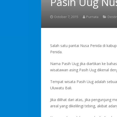
Pasih Uug Nu
October 7, 2015
Purnata
Desti
Salah satu pantai Nusa Penida di kabu
Penida.
Nama Pasih Uug jika diartikan ke bahasa
wisatawan asing Pasih Uug dikenal de
Tempat wisata Pasih Uug adalah sebuah p
Uluwatu Bali.
Jika dilihat dari atas, jika pengunjung m
areal yang dikelilingi tebing, akibat a