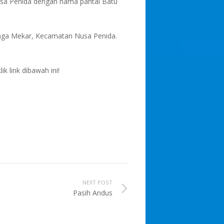
usa Penida dengan nama pantai Batu
unga Mekar, Kecamatan Nusa Penida.
 link dibawah ini!
NEXT POST
Pasih Andus