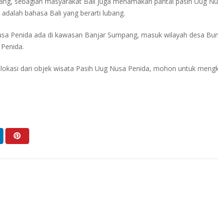
rang, sebagian masyarakat Bali juga menamakan pantai pasih Uug N
adalah bahasa Bali yang berarti lubang.
Nusa Penida ada di kawasan Banjar Sumpang, masuk wilayah desa B
 Penida.
si dari objek wisata Pasih Uug Nusa Penida, mohon untuk mengklik