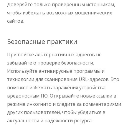
Доверяйте только проверенным источникам,
чтобы избежать возможных мошеннических
сайтов.
Безопасные практики
При поиске альтернативных адресов не
забывайте о проверке безопасности.
Используйте антивирусные программы и
технологии для сканирования URL-адресов. Это
поможет избежать заражения устройства
вредоносным ПО. Открывайте новые ссылки в
режиме инкогнито и следите за комментариями
других пользователей, чтобы убедиться в
актуальности и надежности ресурса.