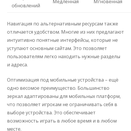
Медленная
Мгновенная
обновлений
Навигация по альтернативным ресурсам также
отличается удобством. Многие из них предлагают
интуитивно понятные интерфейсы, которые не
уступают основным сайтам. Это позволяет
пользователям легко находить нужные разделы
и адреса.
Оптимизация под мобильные устройства – ещё
одно весомое преимущество. Большинство
зеркал адаптированы для мобильных платформ,
что позволяет игрокам не ограничивать себя в
выборе устройства. Это обеспечивает
возможность играть в любое время и в любом
месте.