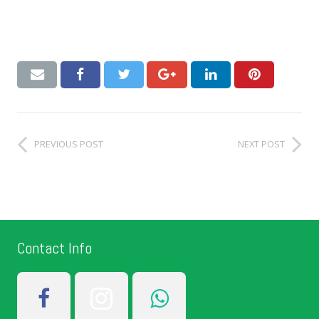
PREVIOUS POST
NEXT POST
Contact Info