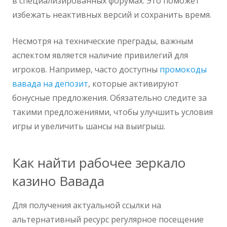
в специализированных форумах. Это поможет
избежать неактивных версий и сохранить время.
Несмотря на технические преграды, важным
аспектом является наличие привилегий для
игроков. Например, часто доступны
промокоды
вавада на депозит
, которые активируют
бонусные предложения. Обязательно следите за
такими предложениями, чтобы улучшить условия
игры и увеличить шансы на выигрыш.
Как найти рабочее зеркало
казино Вавада
Для получения актуальной ссылки на
альтернативный ресурс регулярное посещение