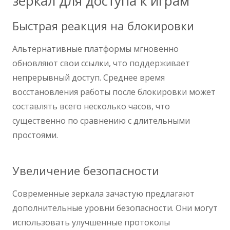
зеркал для доступа к играм
Быстрая реакция на блокировки
Альтернативные платформы мгновенно
обновляют свои ссылки, что поддерживает
непрерывный доступ. Среднее время
восстановления работы после блокировки может
составлять всего несколько часов, что
существенно по сравнению с длительными
простоями.
Увеличение безопасности
Современные зеркала зачастую предлагают
дополнительные уровни безопасности. Они могут
использовать улучшенные протоколы