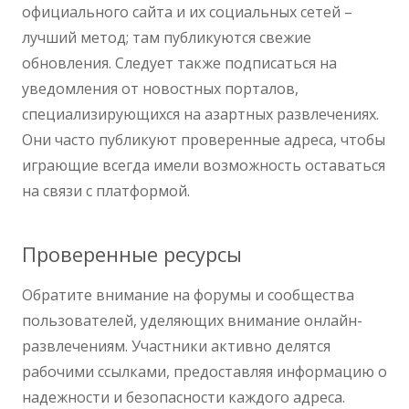
официального сайта и их социальных сетей –
лучший метод; там публикуются свежие
обновления. Следует также подписаться на
уведомления от новостных порталов,
специализирующихся на азартных развлечениях.
Они часто публикуют проверенные адреса, чтобы
играющие всегда имели возможность оставаться
на связи с платформой.
Проверенные ресурсы
Обратите внимание на форумы и сообщества
пользователей, уделяющих внимание онлайн-
развлечениям. Участники активно делятся
рабочими ссылками, предоставляя информацию о
надежности и безопасности каждого адреса.