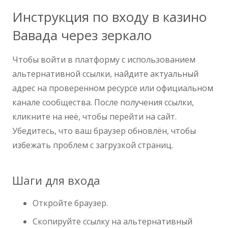
Инструкция по входу в казино
Вавада через зеркало
Чтобы войти в платформу с использованием
альтернативной ссылки, найдите актуальный
адрес на проверенном ресурсе или официальном
канале сообщества. После получения ссылки,
кликните на неё, чтобы перейти на сайт.
Убедитесь, что ваш браузер обновлён, чтобы
избежать проблем с загрузкой страниц.
Шаги для входа
Откройте браузер.
Скопируйте ссылку на альтернативный