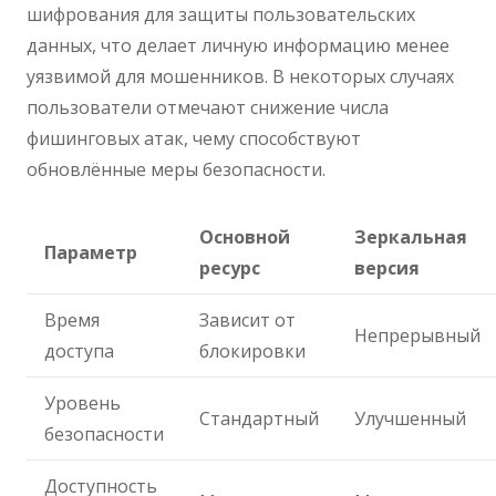
шифрования для защиты пользовательских
данных, что делает личную информацию менее
уязвимой для мошенников. В некоторых случаях
пользователи отмечают снижение числа
фишинговых атак, чему способствуют
обновлённые меры безопасности.
Основной
Зеркальная
Параметр
ресурс
версия
Время
Зависит от
Непрерывный
доступа
блокировки
Уровень
Стандартный
Улучшенный
безопасности
Доступность