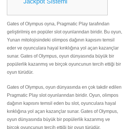
Jackpot Sistemi
Gates of Olympus oyna, Pragmatic Play tarafından
geliştirilmiş en popüler slot oyunlarından biridir. Bu oyun,
Yunan mitolojisindeki olimpos dağının kapısını temsil
eder ve oyunculara hayal kırıklığına yol açan kazançlar
sunar. Gates of Olympus, oyun dünyasında büyük bir
popülerlik kazanmış ve birçok oyuncunun tercih ettiği bir
oyun türüdür.
Gates of Olympus, oyun dünyasında en çok takdir edilen
Pragmatic Play slot oyunlarından biridir. Oyun, olimpos
dağının kapısını temsil eden bu slot, oyunculara hayal
kırıklığına yol açan kazançlar sunar. Gates of Olympus,
oyun dünyasında büyük bir popülerlik kazanmış ve
birçok oyuncunun tercih ettiği bir oyun türüdür.