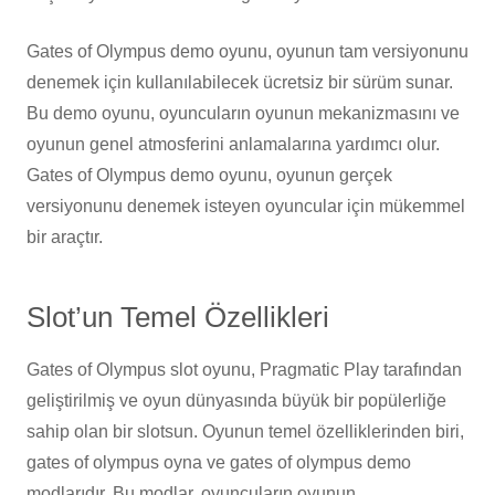
Gates of Olympus demo oyunu, oyunun tam versiyonunu
denemek için kullanılabilecek ücretsiz bir sürüm sunar.
Bu demo oyunu, oyuncuların oyunun mekanizmasını ve
oyunun genel atmosferini anlamalarına yardımcı olur.
Gates of Olympus demo oyunu, oyunun gerçek
versiyonunu denemek isteyen oyuncular için mükemmel
bir araçtır.
Slot’un Temel Özellikleri
Gates of Olympus slot oyunu, Pragmatic Play tarafından
geliştirilmiş ve oyun dünyasında büyük bir popülerliğe
sahip olan bir slotsun. Oyunun temel özelliklerinden biri,
gates of olympus oyna ve gates of olympus demo
modlarıdır. Bu modlar, oyuncuların oyunun