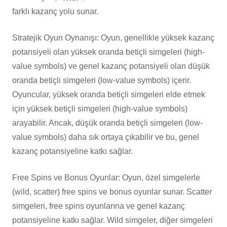
farklı kazanç yolu sunar.
Stratejik Oyun Oynanışı: Oyun, genellikle yüksek kazanç
potansiyeli olan yüksek oranda betiçli simgeleri (high-
value symbols) ve genel kazanç potansiyeli olan düşük
oranda betiçli simgeleri (low-value symbols) içerir.
Oyuncular, yüksek oranda betiçli simgeleri elde etmek
için yüksek betiçli simgeleri (high-value symbols)
arayabilir. Ancak, düşük oranda betiçli simgeleri (low-
value symbols) daha sık ortaya çıkabilir ve bu, genel
kazanç potansiyeline katkı sağlar.
Free Spins ve Bonus Oyunlar: Oyun, özel simgelerle
(wild, scatter) free spins ve bonus oyunlar sunar. Scatter
simgeleri, free spins oyunlarına ve genel kazanç
potansiyeline katkı sağlar. Wild simgeler, diğer simgeleri