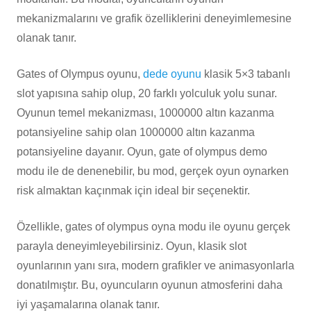
mekanizmalarını ve grafik özelliklerini deneyimlemesine
olanak tanır.
Gates of Olympus oyunu,
dede oyunu
klasik 5×3 tabanlı
slot yapısına sahip olup, 20 farklı yolculuk yolu sunar.
Oyunun temel mekanizması, 1000000 altın kazanma
potansiyeline sahip olan 1000000 altın kazanma
potansiyeline dayanır. Oyun, gate of olympus demo
modu ile de denenebilir, bu mod, gerçek oyun oynarken
risk almaktan kaçınmak için ideal bir seçenektir.
Özellikle, gates of olympus oyna modu ile oyunu gerçek
parayla deneyimleyebilirsiniz. Oyun, klasik slot
oyunlarının yanı sıra, modern grafikler ve animasyonlarla
donatılmıştır. Bu, oyuncuların oyunun atmosferini daha
iyi yaşamalarına olanak tanır.