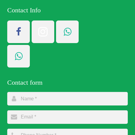
Contact Info
Contact form