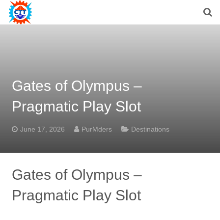
Gates of Olympus –
Pragmatic Play Slot
June 17, 2026
PurMders
Destinations
Gates of Olympus –
Pragmatic Play Slot