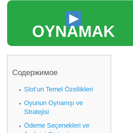
OYNAMAK
Содержимое
Slot’un Temel Özellikleri
Oyunun Oynanışı ve
Stratejisi
Ödeme Seçenekleri ve