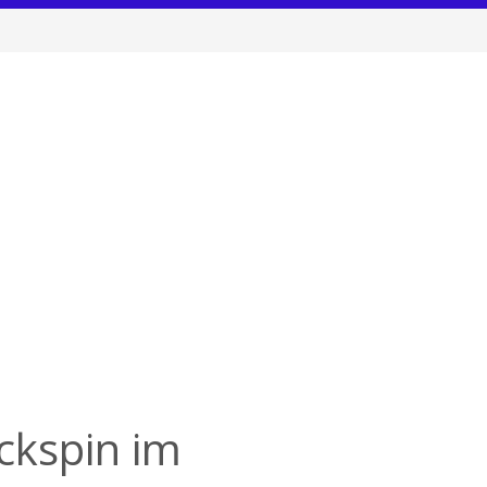
ckspin im