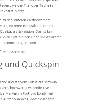
teuern, welche Titel oder Tische in
eit kostet Marge.
ch zu den lauteren Wettbewerbern
hweite, extreme Bonusdebatten und
alität als Eskalation. Das ist kein
 Spieler oft auf den einen spektakulären
Positionierung arbeiten.
Verlässlichkeit.
g und Quickspin
rache und starkem Fokus auf Maxwin-
higere, hochwertig wirkende Live-
eide Marken im Portfolio kombiniert,
lle Aufmerksamkeit, dort die längere